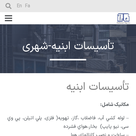
En
Fa
تأسیسات ابنیه-شهری
تأسیسات ابنیه
مکانيک شامل:
– لوله کشي آب، فاضلاب ،گاز، تهويه( فلزی، پلي اتيلن، پي وي
سی، نیو پایپ) بخار،هواي فشرده
– ساخت و نصب کانالهای هوا